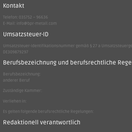
Kontakt
Telefon: 035752 – 96636
E-Mail: info@bpr-metall.com
Umsatzsteuer-ID
Umsatzsteuer-Identifikationsnummer gemäß § 27 a Umsatzsteuerge
DE309879297
Berufsbezeichnung und berufsrechtliche Reg
Berufsbezeichnung:
anderer Beruf
Zuständige Kammer:
Verliehen in:
Es gelten folgende berufsrechtliche Regelungen:
Redaktionell verantwortlich