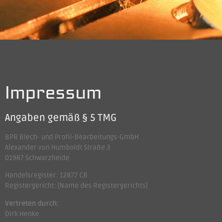
Impressum
Angaben gemäß § 5 TMG
BPR Blech- und Profil-Bearbeitungs-GmbH
Alexander von Humboldt Straße 3
01987 Schwarzheide
Handelsregister: 12877 CB
Registergericht: [Name des Registergerichts]
Vertreten durch:
Dirk Henke