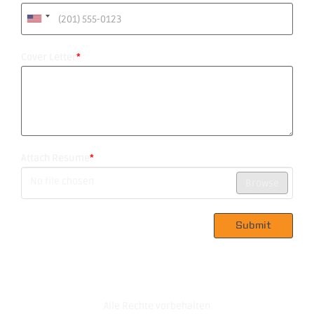
Cover Letter
*
Attach Resume
*
No file chosen
Browse
Submit
Alle Rechte vorbehalten