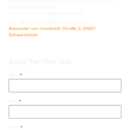
Wir freuen uns auf deine Bewerbung – ganz unkompliziert
direkt über das Formular
oder per E-Mail an
info@bpr-metall.com
BPR – Blech- und Profilbearbeitung GmbH
Alexander-von-Humboldt-Straße 3, 01987
Schwarzheide
Apply For This Job
Name
*
Email
*
Phone
*